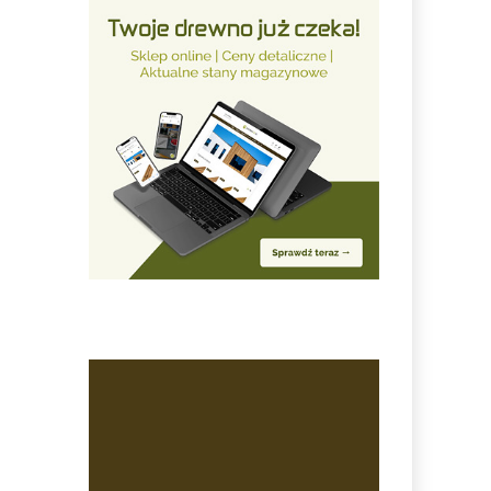
PM
WN
ZP