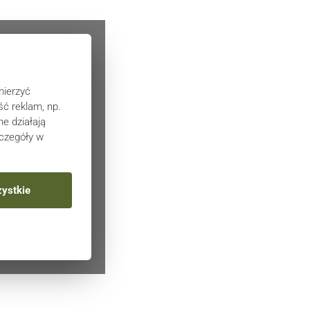
mierzyć
ć reklam, np.
e działają
zczegóły w
ystkie