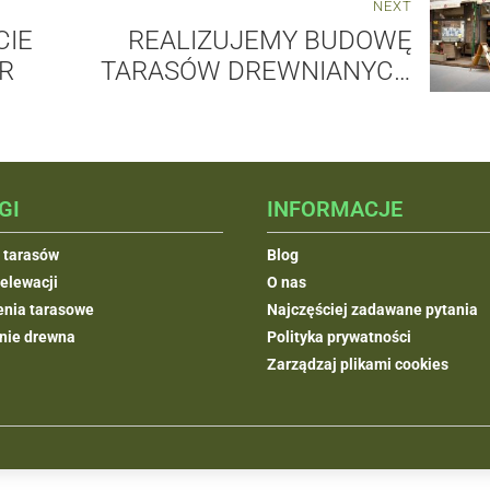
NEXT
CIE
REALIZUJEMY BUDOWĘ
R
TARASÓW DREWNIANYCH
W WARSZAWIE
GI
INFORMACJE
 tarasów
Blog
elewacji
O nas
nia tarasowe
Najczęściej zadawane pytania
nie drewna
Polityka prywatności
Zarządzaj plikami cookies