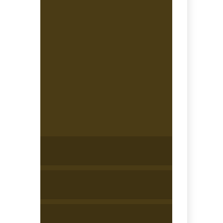
PD
KP
MZ
WP
LB
LD
LU
DS
SK
OP
SL
PK
MA