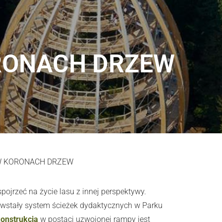
RONACH DRZEW
W KORONACH DRZEW
pojrzeć na życie lasu z innej perspektywy.
owstały system ścieżek dydaktycznych w Parku
onstrukcja
w postaci uzwojonej rampy jest