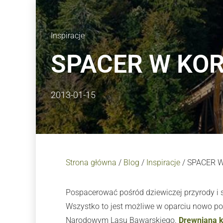
Inspiracje
SPACER W KO
2013-01-15
Strona główna
/
Blog
/
Inspiracje
/
SPACER 
Pospacerować pośród dziewiczej przyrody i s
Wszystko to jest możliwe w oparciu nowo p
Narodowym Lasu Bawarskiego.
Drewniana k