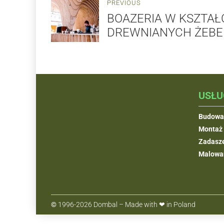
PREVIOUS
BOAZERIA W KSZTAŁ
DREWNIANYCH ŻEBE
POPULARNE KATEGORIE
USŁU
Deski tarasowe
Budowa
Deski elewacyjne
Montaż 
Drewno klejone BSH
Zadasze
Drewno budowlane C24
Malowa
Donice drewniane
©
1996-2026 Dombal – Made with ❤ in Poland