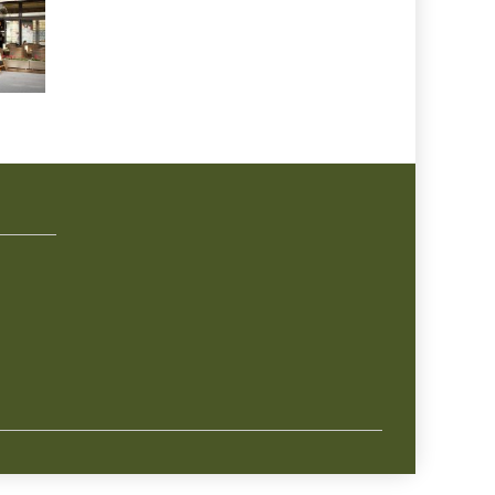
KONTAKT
DOMBAL SP. Z O.O.
NIP: 952-220-29-60
22 672 00 10
info@dombal.com.pl
ul. Kadetów 8, 03-987 Warszawa