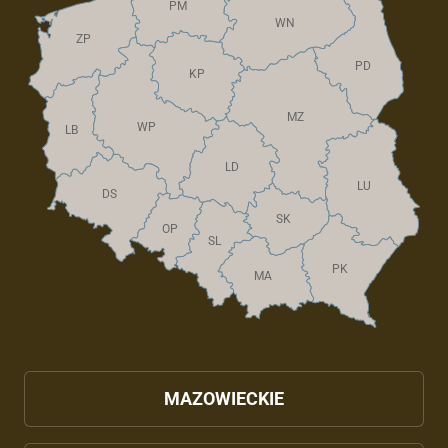
PM
WN
ZP
PD
KP
MZ
WP
LB
LD
LU
DS
SK
OP
SL
PK
MA
MAZOWIECKIE