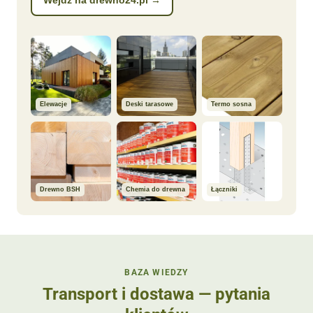
Wejdź na drewno24.pl →
Elewacje
Deski tarasowe
Termo sosna
Drewno BSH
Chemia do drewna
Łączniki
BAZA WIEDZY
Transport i dostawa — pytania