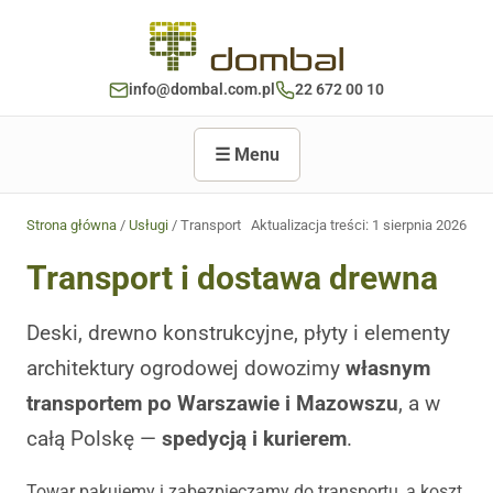
info@dombal.com.pl
22 672 00 10
☰ Menu
Strona główna
/
Usługi
/ Transport
Aktualizacja treści:
1 sierpnia 2026
Transport i dostawa drewna
Deski, drewno konstrukcyjne, płyty i elementy
architektury ogrodowej dowozimy
własnym
transportem po Warszawie i Mazowszu
, a w
całą Polskę —
spedycją i kurierem
.
Towar pakujemy i zabezpieczamy do transportu, a koszt