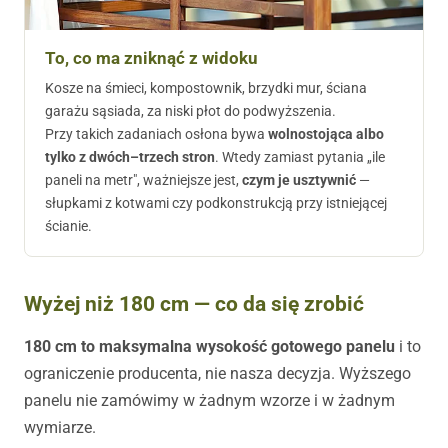
To, co ma zniknąć z widoku
Kosze na śmieci, kompostownik, brzydki mur, ściana
garażu sąsiada, za niski płot do podwyższenia.
Przy takich zadaniach osłona bywa
wolnostojąca albo
tylko z dwóch–trzech stron
. Wtedy zamiast pytania „ile
paneli na metr", ważniejsze jest,
czym je usztywnić
—
słupkami z kotwami czy podkonstrukcją przy istniejącej
ścianie.
Wyżej niż 180 cm — co da się zrobić
180 cm to maksymalna wysokość gotowego panelu
i to
ograniczenie producenta, nie nasza decyzja. Wyższego
panelu nie zamówimy w żadnym wzorze i w żadnym
wymiarze.