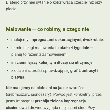
Dlatego przy niej pytanie o kolor wraca częściej niż przy
płocie.
Malowanie — co robimy, a czego nie
malujemy
impregnatami dekoracyjnymi
,
dwukrotnie
,
termin usługi malowania to
około 4 tygodnie
—
planuj to razem z zamówieniem,
im ciemniejszy kolor, tym dłużej się utrzymuje
,
z odcieni szarości sprawdzają się
grafit, antracyt i
platyna
.
Nie malujemy na biało ani na jasne szarości
(srebrnoszary, jasnoszary). Powód jest konkretny: przez
jasny impregnat
przebija zielona impregnacja
ciśnieniowa
i drewno wygląda miejscami sino. Przy