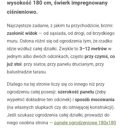
wysokość 180 cm, świerk impregnowany
ciśnieniowo.
Najczęstsze zadanie, z jakim tu przychodzicie, brzmi:
zasłonić widok
— od sąsiada, od drogi, od brzydkiego
muru. Osłona różni się od ogrodzenia tym, że rzadko
idzie wzdłuż całej działki. Zwykle to
3–12 metrów
w
jednym albo dwóch odcinkach, często
przy czymś, co
już stoi
: przy siatce, przy panelu drucianym, przy
balustradzie tarasu.
Dlatego na tej stronie liczy się co innego niż przy
ogrodzeniu całej posesji:
szerokość panelu
(żeby
wypełnić dokładnie ten odcinek) i
sposób mocowania
(na własnych słupkach czy do istniejącej konstrukcji).
Jeśli szukasz ogrodzenia całej działki, prowadzi do
niego osobna strona —
panele ogrodzeniowe 180x180