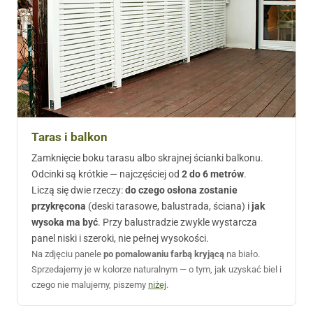
Taras i balkon
Zamknięcie boku tarasu albo skrajnej ścianki balkonu.
Odcinki są krótkie — najczęściej od
2 do 6 metrów
.
Liczą się dwie rzeczy:
do czego osłona zostanie
przykręcona
(deski tarasowe, balustrada, ściana) i
jak
wysoka ma być
. Przy balustradzie zwykle wystarcza
panel niski i szeroki, nie pełnej wysokości.
Na zdjęciu panele
po pomalowaniu farbą kryjącą
na biało.
Sprzedajemy je w kolorze naturalnym — o tym, jak uzyskać biel i
czego nie malujemy, piszemy
niżej
.