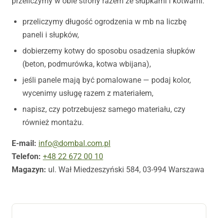
przeliczymy w obie strony razem ze słupkami i kotwami.
przeliczymy długość ogrodzenia w mb na liczbę
paneli i słupków,
dobierzemy kotwy do sposobu osadzenia słupków
(beton, podmurówka, kotwa wbijana),
jeśli panele mają być pomalowane — podaj kolor,
wycenimy usługę razem z materiałem,
napisz, czy potrzebujesz samego materiału, czy
również montażu.
E-mail:
info@dombal.com.pl
Telefon:
+48 22 672 00 10
Magazyn:
ul. Wał Miedzeszyński 584, 03-994 Warszawa