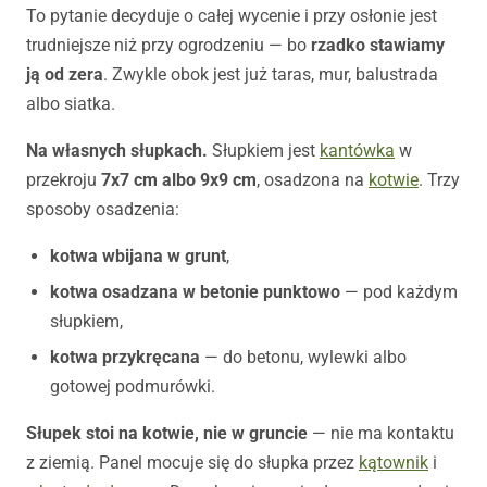
To pytanie decyduje o całej wycenie i przy osłonie jest
trudniejsze niż przy ogrodzeniu — bo
rzadko stawiamy
ją od zera
. Zwykle obok jest już taras, mur, balustrada
albo siatka.
Na własnych słupkach.
Słupkiem jest
kantówka
w
przekroju
7x7 cm albo 9x9 cm
, osadzona na
kotwie
. Trzy
sposoby osadzenia:
kotwa wbijana w grunt
,
kotwa osadzana w betonie punktowo
— pod każdym
słupkiem,
kotwa przykręcana
— do betonu, wylewki albo
gotowej podmurówki.
Słupek stoi na kotwie, nie w gruncie
— nie ma kontaktu
z ziemią. Panel mocuje się do słupka przez
kątownik
i