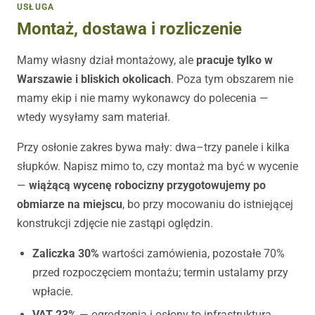
USŁUGA
Montaż, dostawa i rozliczenie
Mamy własny dział montażowy, ale
pracuje tylko w
Warszawie i bliskich okolicach
. Poza tym obszarem nie
mamy ekip i nie mamy wykonawcy do polecenia —
wtedy wysyłamy sam materiał.
Przy osłonie zakres bywa mały: dwa–trzy panele i kilka
słupków. Napisz mimo to, czy montaż ma być w wycenie
—
wiążącą wycenę robocizny przygotowujemy po
obmiarze na miejscu
, bo przy mocowaniu do istniejącej
konstrukcji zdjęcie nie zastąpi oględzin.
Zaliczka 30%
wartości zamówienia, pozostałe 70%
przed rozpoczęciem montażu; termin ustalamy przy
wpłacie.
VAT 23%
— ogrodzenia i osłony to infrastruktura