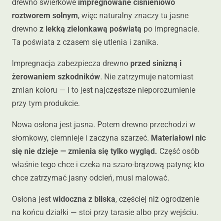
drewno świerkowe
impregnowane ciśnieniowo
roztworem solnym
, więc naturalny znaczy tu jasne
drewno
z lekką zielonkawą poświatą
po impregnacie.
Ta poświata z czasem się utlenia i zanika.
Impregnacja zabezpiecza drewno
przed sinizną i
żerowaniem szkodników
. Nie zatrzymuje natomiast
zmian koloru — i to jest najczęstsze nieporozumienie
przy tym produkcie.
Nowa osłona jest jasna. Potem drewno przechodzi w
słomkowy, ciemnieje i zaczyna szarzeć.
Materiałowi nic
się nie dzieje — zmienia się tylko wygląd.
Część osób
właśnie tego chce i czeka na szaro-brązową patynę; kto
chce zatrzymać jasny odcień, musi malować.
Osłona jest
widoczna z bliska
, częściej niż ogrodzenie
na końcu działki — stoi przy tarasie albo przy wejściu.