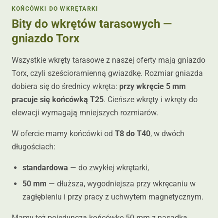
KOŃCÓWKI DO WKRĘTARKI
Bity do wkrętów tarasowych —
gniazdo Torx
Wszystkie wkręty tarasowe z naszej oferty mają gniazdo
Torx, czyli sześcioramienną gwiazdkę. Rozmiar gniazda
dobiera się do średnicy wkręta:
przy wkręcie 5 mm
pracuje się końcówką T25
. Cieńsze wkręty i wkręty do
elewacji wymagają mniejszych rozmiarów.
W ofercie mamy końcówki od
T8 do T40
, w dwóch
długościach:
standardowa
— do zwykłej wkrętarki,
50 mm
— dłuższa, wygodniejsza przy wkręcaniu w
zagłębieniu i przy pracy z uchwytem magnetycznym.
Mamy też pojedynczą końcówkę 50 mm z nasadką