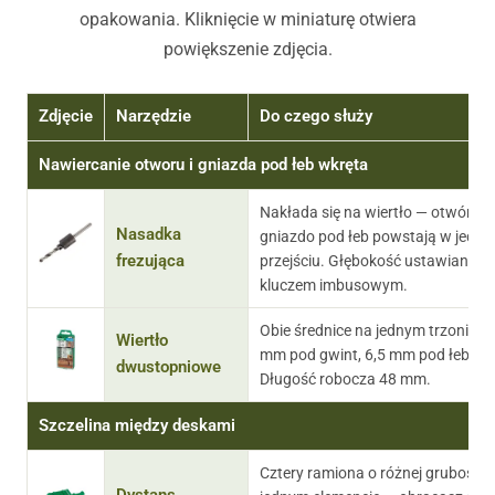
opakowania. Kliknięcie w miniaturę otwiera
powiększenie zdjęcia.
Zdjęcie
Narzędzie
Do czego służy
Nawiercanie otworu i gniazda pod łeb wkręta
Nakłada się na wiertło — otwór i
Nasadka
gniazdo pod łeb powstają w jedn
frezująca
przejściu. Głębokość ustawiana
kluczem imbusowym.
Obie średnice na jednym trzonie: 4
Wiertło
mm pod gwint, 6,5 mm pod łeb.
dwustopniowe
Długość robocza 48 mm.
Szczelina między deskami
Cztery ramiona o różnej grubości 