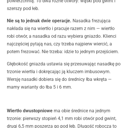
powierzchnią. To dwa różne otwory: wąski pod gwint i
szerszy pod łeb.
Nie są to jednak dwie operacje.
Nasadka frezująca
nakłada się na wiertło i pracuje razem z nim — wiertło
robi otwór, a nasadka od razu wybiera gniazdo. Klienci
najczęściej pytają nas, czy trzeba najpierw wiercić, a
potem frezować. Nie trzeba: idzie to jednym przejściem.
Głębokość gniazda ustawia się przesuwając nasadkę po
trzonie wiertła i dokręcając ją kluczem imbusowym.
Wersję nasadki dobiera się do średnicy łba wkręta —
mamy warianty do łba 5 i 6 mm.
Wiertło dwustopniowe
ma obie średnice na jednym
trzonie: pierwszy stopień 4,1 mm robi otwór pod gwint,
drugi 6,5 mm poszerza go pod łeb. Długość robocza to