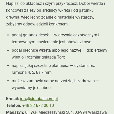
Napisz, co układasz i czym przykręcasz. Dobór wiertła i
końcówki zależy od średnicy wkręta i od gatunku
drewna, więc jedno zdanie o materiale wystarczy,
żebyśmy odpowiedzieli konkretem.
podaj gatunek desek — w drewnie egzotycznym i
termowanym nawiercanie jest obowiązkowe
podaj średnicę wkręta albo jego nazwę — dobierzemy
wiertło i rozmiar gniazda Torx
napisz, jaką szczelinę planujesz — dystans ma
ramiona 4, 5, 6 i 7 mm
możesz zamówić same narzędzia, bez drewna —
wyceniamy je osobno
E-mail:
info@dombal.com.pl
Telefon:
+48 22 672 00 10
Magazyn:
ul. Wał Miedzeszyński 584, 03-994 Warszawa