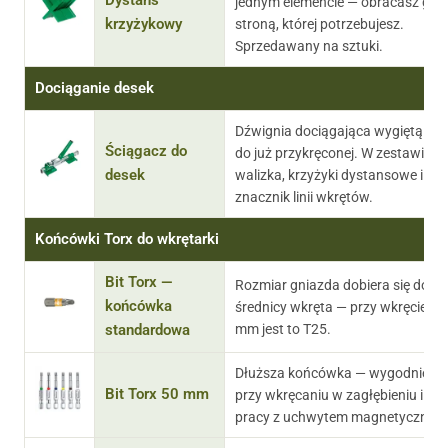
Dystans
jednym elemencie — obracasz go
krzyżykowy
stroną, której potrzebujesz.
Sprzedawany na sztuki.
Dociąganie desek
Dźwignia dociągająca wygiętą de
Ściągacz do
do już przykręconej. W zestawie
desek
walizka, krzyżyki dystansowe i
znacznik linii wkrętów.
Końcówki Torx do wkrętarki
Bit Torx —
Rozmiar gniazda dobiera się do
końcówka
średnicy wkręta — przy wkręcie 5
mm jest to T25.
standardowa
Dłuższa końcówka — wygodniejsz
Bit Torx 50 mm
przy wkręcaniu w zagłębieniu i prz
pracy z uchwytem magnetycznym