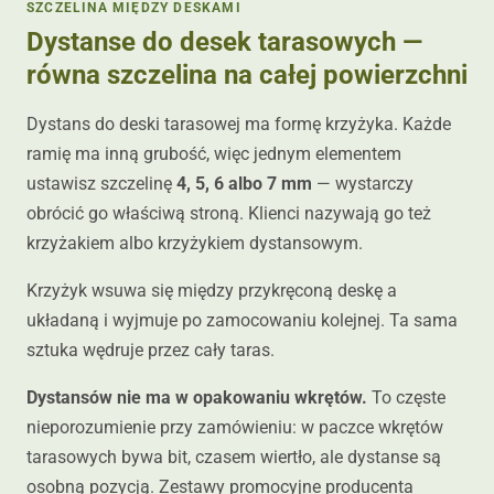
SZCZELINA MIĘDZY DESKAMI
Dystanse do desek tarasowych —
równa szczelina na całej powierzchni
Dystans do deski tarasowej ma formę krzyżyka. Każde
ramię ma inną grubość, więc jednym elementem
ustawisz szczelinę
4, 5, 6 albo 7 mm
— wystarczy
obrócić go właściwą stroną. Klienci nazywają go też
krzyżakiem albo krzyżykiem dystansowym.
Krzyżyk wsuwa się między przykręconą deskę a
układaną i wyjmuje po zamocowaniu kolejnej. Ta sama
sztuka wędruje przez cały taras.
Dystansów nie ma w opakowaniu wkrętów.
To częste
nieporozumienie przy zamówieniu: w paczce wkrętów
tarasowych bywa bit, czasem wiertło, ale dystanse są
osobną pozycją. Zestawy promocyjne producenta