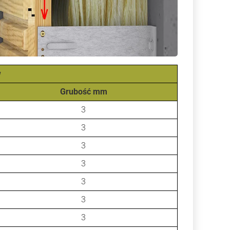
w
Grubość mm
3
3
3
3
3
3
3