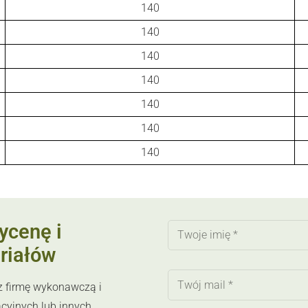
140
140
140
140
140
140
140
ycenę i
riałów
sz firmę wykonawczą i
acyjnych lub innych