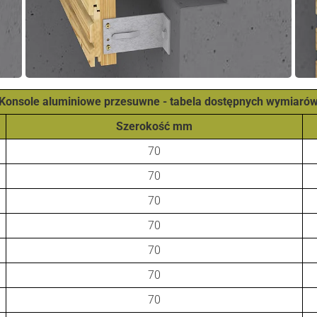
Konsole aluminiowe przesuwne - tabela dostępnych wymiaró
Szerokość mm
70
70
70
70
70
70
70