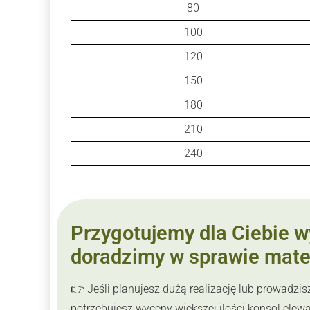
80
100
120
150
180
210
240
Przygotujemy dla Ciebie w
doradzimy w sprawie mate
👉 Jeśli planujesz dużą realizację lub prowadzi
potrzebujesz wyceny większej ilości konsol elew