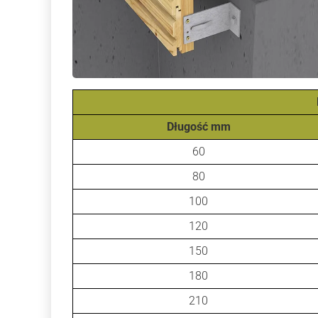
Długość mm
60
80
100
120
150
180
210