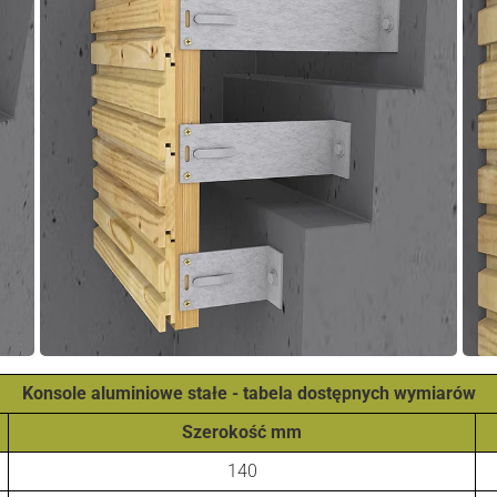
Konsole aluminiowe stałe - tabela dostępnych wymiarów
Szerokość mm
140