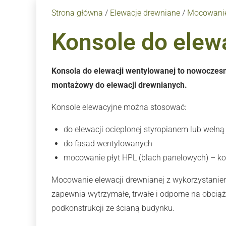
Strona główna
/
Elewacje drewniane
/
Mocowanie 
Konsole do elewa
Konsola do elewacji wentylowanej to nowoczesn
montażowy do elewacji drewnianych.
Konsole elewacyjne można stosować:
do elewacji ocieplonej styropianem lub wełną
do fasad wentylowanych
mocowanie płyt HPL (blach panelowych) – k
Mocowanie elewacji drewnianej z wykorzystaniem
zapewnia wytrzymałe, trwałe i odporne na obcią
podkonstrukcji ze ścianą budynku.