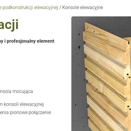
podkonstrukcji elewacyjnej
/
Konsole elewacyjne
cji
y i profesjonalny element
onsola mocująca
 konsoli elewacyjnej
żenia pionowe połączenie