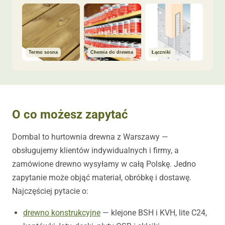
Termo sosna
Chemia do drewna
Łączniki
O co możesz zapytać
Dombal to hurtownia drewna z Warszawy —
obsługujemy klientów indywidualnych i firmy, a
zamówione drewno wysyłamy w całą Polskę. Jedno
zapytanie może objąć materiał, obróbkę i dostawę.
Najczęściej pytacie o:
drewno konstrukcyjne
— klejone BSH i KVH, lite C24,