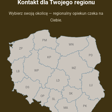
Kontakt dla Twojego regionu
Wybierz swoją okolicę — regionalny opiekun czeka na
Ciebie.
PM
WN
ZP
PD
KP
MZ
WP
LB
LD
LU
DS
SK
OP
SL
PK
MA