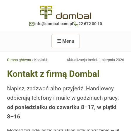
info@dombal.com.pl
22 672 00 10
☰ Menu
Strona główna
/ Kontakt
Aktualizacja treści:
1 sierpnia 2026
Kontakt z firmą Dombal
Napisz, zadzwoń albo przyjedź. Handlowcy
odbierają telefony i maile w godzinach pracy:
od poniedziałku do czwartku 8–17, w piątki
8–16
.
Możesz też odwiedzić nasz sklep przy magazynie —
ul.