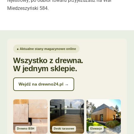
rejestrowy; po odbiór towaru przyjeżdżasz na Wał
Miedzeszyński 584.
● Aktualne stany magazynowe online
Wszystko z drewna.
W jednym sklepie.
Wejdź na drewno24.pl →
Drewno BSH
Deski tarasowe
Elewacje