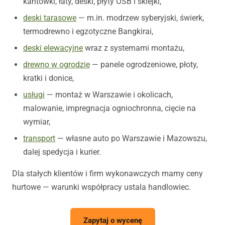
kantówki, łaty, deski, płyty OSB i sklejki,
deski tarasowe
— m.in. modrzew syberyjski, świerk,
termodrewno i egzotyczne Bangkirai,
deski elewacyjne
wraz z systemami montażu,
drewno w ogrodzie
— panele ogrodzeniowe, płoty,
kratki i donice,
usługi
— montaż w Warszawie i okolicach,
malowanie, impregnacja ogniochronna, cięcie na
wymiar,
transport
— własne auto po Warszawie i Mazowszu,
dalej spedycja i kurier.
Dla stałych klientów i firm wykonawczych mamy ceny
hurtowe — warunki współpracy ustala handlowiec.
Zapytaj o wycenę