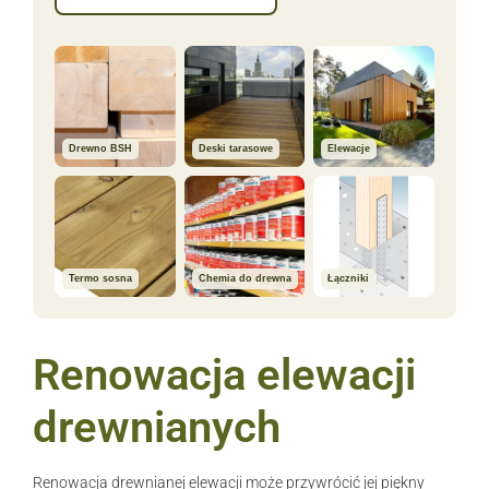
Drewno BSH
Deski tarasowe
Elewacje
Termo sosna
Chemia do drewna
Łączniki
Renowacja elewacji
drewnianych
Renowacja drewnianej elewacji może przywrócić jej piękny