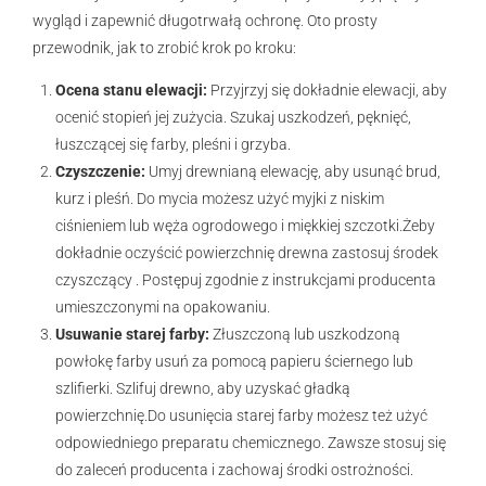
wygląd i zapewnić długotrwałą ochronę. Oto prosty
przewodnik, jak to zrobić krok po kroku:
Ocena stanu elewacji:
Przyjrzyj się dokładnie elewacji, aby
ocenić stopień jej zużycia. Szukaj uszkodzeń, pęknięć,
łuszczącej się farby, pleśni i grzyba.
Czyszczenie:
Umyj drewnianą elewację, aby usunąć brud,
kurz i pleśń. Do mycia możesz użyć myjki z niskim
ciśnieniem lub węża ogrodowego i miękkiej szczotki.Żeby
dokładnie oczyścić powierzchnię drewna zastosuj środek
czyszczący . Postępuj zgodnie z instrukcjami producenta
umieszczonymi na opakowaniu.
Usuwanie starej farby:
Złuszczoną lub uszkodzoną
powłokę farby usuń za pomocą papieru ściernego lub
szlifierki. Szlifuj drewno, aby uzyskać gładką
powierzchnię.Do usunięcia starej farby możesz też użyć
odpowiedniego preparatu chemicznego. Zawsze stosuj się
do zaleceń producenta i zachowaj środki ostrożności.