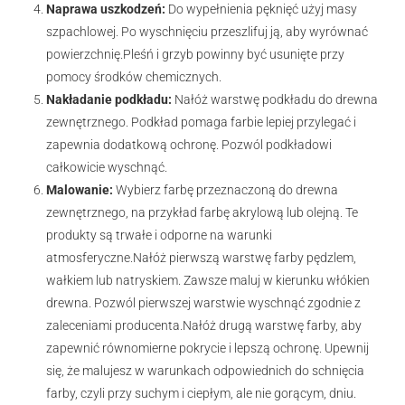
Naprawa uszkodzeń:
Do wypełnienia pęknięć użyj masy
szpachlowej. Po wyschnięciu przeszlifuj ją, aby wyrównać
powierzchnię.Pleśń i grzyb powinny być usunięte przy
pomocy środków chemicznych.
Nakładanie podkładu:
Nałóż warstwę podkładu do drewna
zewnętrznego. Podkład pomaga farbie lepiej przylegać i
zapewnia dodatkową ochronę. Pozwól podkładowi
całkowicie wyschnąć.
Malowanie:
Wybierz farbę przeznaczoną do drewna
zewnętrznego, na przykład farbę akrylową lub olejną. Te
produkty są trwałe i odporne na warunki
atmosferyczne.Nałóż pierwszą warstwę farby pędzlem,
wałkiem lub natryskiem. Zawsze maluj w kierunku włókien
drewna. Pozwól pierwszej warstwie wyschnąć zgodnie z
zaleceniami producenta.Nałóż drugą warstwę farby, aby
zapewnić równomierne pokrycie i lepszą ochronę. Upewnij
się, że malujesz w warunkach odpowiednich do schnięcia
farby, czyli przy suchym i ciepłym, ale nie gorącym, dniu.