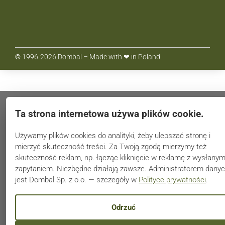
info@dombal.com.pl
ul. Kadetów 8, 03-987 Warszawa
©
1996-2026 Dombal – Made with ❤ in Poland
Ta strona internetowa używa plików cookie.
Używamy plików cookies do analityki, żeby ulepszać stronę i
mierzyć skuteczność treści. Za Twoją zgodą mierzymy też
skuteczność reklam, np. łącząc kliknięcie w reklamę z wysłany
zapytaniem. Niezbędne działają zawsze. Administratorem dany
jest Dombal Sp. z o.o. — szczegóły w
Polityce prywatności
.
Odrzuć