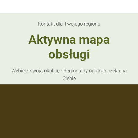
Kontakt dla Twojego regionu
Aktywna mapa
obsługi
Wybierz swoją okolicę - Regionalny opiekun czeka na
Ciebie
PM
WN
ZP
PD
KP
MZ
WP
LB