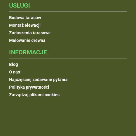
USŁUGI
Budowa tarasów
Montaż elewacji
Zadaszenia tarasowe
Malowanie drewna
INFORMACJE
Blog
O nas
Najczęściej zadawane pytania
Polityka prywatności
Zarządzaj plikami cookies
KONTAKT
DOMBAL SP. Z O.O.
NIP: 952-220-29-60
22 672 00 10