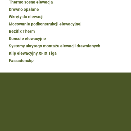
Thermo sosna elewacja
Drewno opalane
Wkręty do elewacji
Mocowanie podkonstrukcji elewacyjnej
Bezifix Therm
Konsole elewacyjne
Systemy ukrytego montażu elewacji drewnianych
Klip elewacyjny XFIX Tiga
Fassadenclip
POPULARNE KATEGORIE
Deski tarasowe
Deski elewacyjne
Drewno klejone BSH
Drewno budowlane C24
Donice drewniane