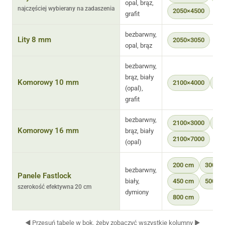
opal, brąz,
najczęściej wybierany na zadaszenia
2050×4500
grafit
bezbarwny,
Lity 8 mm
2050×3050
opal, brąz
bezbarwny,
brąz, biały
Komorowy 10 mm
2100×4000
21
(opal),
grafit
bezbarwny,
2100×3000
21
Komorowy 16 mm
brąz, biały
2100×7000
(opal)
200 cm
300 c
bezbarwny,
Panele Fastlock
biały,
450 cm
500 c
szerokość efektywna 20 cm
dymiony
800 cm
◀ Przesuń tabelę w bok, żeby zobaczyć wszystkie kolumny ▶