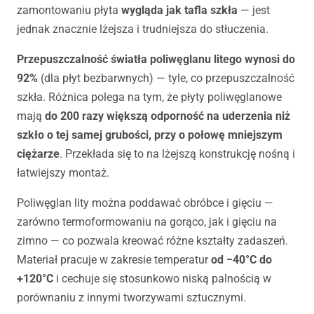
zamontowaniu płyta
wygląda jak tafla szkła
— jest
jednak znacznie lżejsza i trudniejsza do stłuczenia.
Przepuszczalność światła poliwęglanu litego wynosi do
92%
(dla płyt bezbarwnych) — tyle, co przepuszczalność
szkła. Różnica polega na tym, że płyty poliwęglanowe
mają
do 200 razy większą odporność na uderzenia niż
szkło o tej samej grubości, przy o połowę mniejszym
ciężarze
. Przekłada się to na lżejszą konstrukcję nośną i
łatwiejszy montaż.
Poliwęglan lity można poddawać obróbce i gięciu —
zarówno termoformowaniu na gorąco, jak i gięciu na
zimno — co pozwala kreować różne kształty zadaszeń.
Materiał pracuje w zakresie temperatur
od −40°C do
+120°C
i cechuje się stosunkowo niską palnością w
porównaniu z innymi tworzywami sztucznymi.