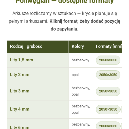
Poliwęglan — dostępne formaty
Arkusze rozliczamy w sztukach — krycie planuje się
pełnymi arkuszami.
Kliknij format, żeby dodać pozycję
do zapytania.
Rodzaj i grubość
Kolory
Formaty [mm] — k
Lity 1,5 mm
bezbarwny
2050×3050
Lity 2 mm
opal
2050×3050
bezbarwny,
Lity 3 mm
2050×3050
opal
bezbarwny,
Lity 4 mm
2050×3050
10
opal
bezbarwny,
2050×3050
20
Lity 6 mm