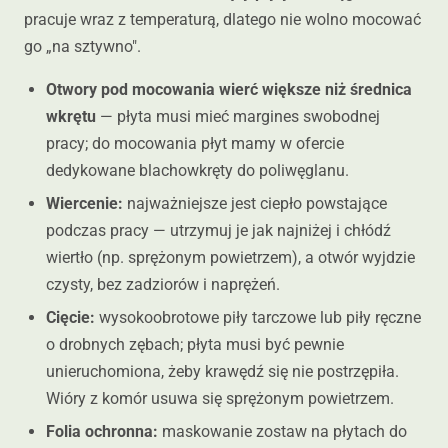
pracuje wraz z temperaturą, dlatego nie wolno mocować
go „na sztywno".
Otwory pod mocowania wierć większe niż średnica
wkrętu
— płyta musi mieć margines swobodnej
pracy; do mocowania płyt mamy w ofercie
dedykowane blachowkręty do poliwęglanu.
Wiercenie:
najważniejsze jest ciepło powstające
podczas pracy — utrzymuj je jak najniżej i chłódź
wiertło (np. sprężonym powietrzem), a otwór wyjdzie
czysty, bez zadziorów i naprężeń.
Cięcie:
wysokoobrotowe piły tarczowe lub piły ręczne
o drobnych zębach; płyta musi być pewnie
unieruchomiona, żeby krawędź się nie postrzępiła.
Wióry z komór usuwa się sprężonym powietrzem.
Folia ochronna:
maskowanie zostaw na płytach do