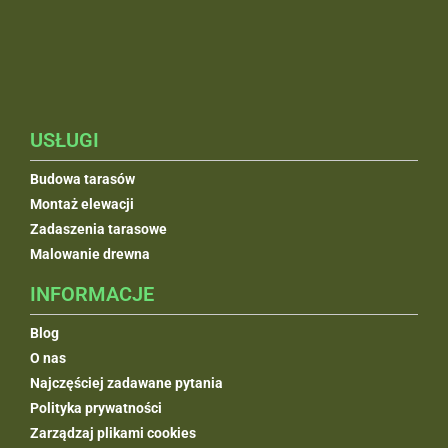
Deski elewacyjne
Drewno klejone BSH
Drewno budowlane C24
Donice drewniane
USŁUGI
Budowa tarasów
Montaż elewacji
Zadaszenia tarasowe
Malowanie drewna
INFORMACJE
Blog
O nas
Najczęściej zadawane pytania
Polityka prywatności
Zarządzaj plikami cookies