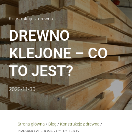
Konstrukcje z drewna
DREWNO
KLEJONE – CO
TO JEST?
2023-11-30
Strona główna
/
Blog
/
Konstrukcje z drewna
/
DREWNO KLEJONE - CO TO JEST?